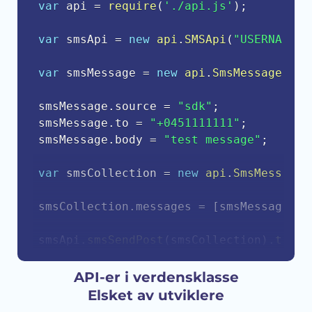
var
 api 
=
require
(
'./api.js'
)
;
var
 smsApi 
=
new
api
.
SMSApi
(
"USERNAME"
,
var
 smsMessage 
=
new
api
.
SmsMessage
(
)
;
smsMessage
.
source 
=
"sdk"
;
smsMessage
.
to 
=
"+0451111111"
;
smsMessage
.
body 
=
"test message"
;
var
 smsCollection 
=
new
api
.
SmsMessageC
smsCollection
.
messages 
=
[
smsMessage
]
;
smsApi
.
smsSendPost
(
smsCollection
)
.
then
(
    console
.
log
(
response
.
body
)
;
}
)
.
catch
(
function
(
err
)
{
API-er i verdensklasse
    console
.
error
(
err
.
body
)
;
Elsket av utviklere
}
)
;