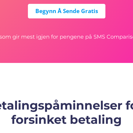
Begynn Å Sende Gratis
som gir mest igjen for pengene på SMS Compari
talingspåminnelser fo
forsinket betaling