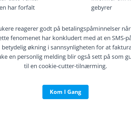
en har forfalt
gebyrer
kere reagerer godt på betalingspåminnelser når d
dette fenomenet har konkludert med at en SMS-på
n betydelig økning i sannsynligheten for at fakturae
 bruke en personlig melding blir også sett på som 
til en cookie-cutter-tilnærming.
Kom I Gang