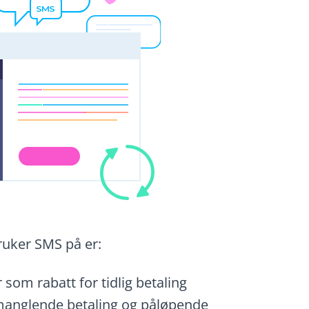
ruker SMS på er:
r som rabatt for tidlig betaling
anglende betaling og påløpende