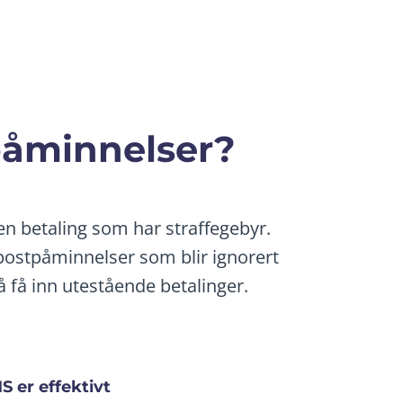
påminnelser?
sen betaling som har straffegebyr.
-postpåminnelser som blir ignorert
å få inn utestående betalinger.
S er effektivt