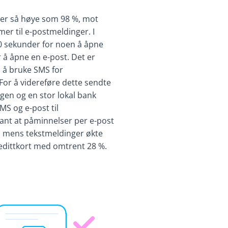
er så høye som 98 %, mot
er til e-postmeldinger. I
0 sekunder for noen å åpne
 å åpne en e-post. Det er
l å bruke SMS for
For å videreføre dette sendte
gen og en stor lokal bank
S og e-post til
fant at påminnelser per e-post
, mens tekstmeldinger økte
redittkort med omtrent 28 %.