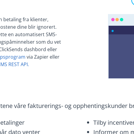
 betaling fra klienter,
postene dine blir ignorert.
ette en automatisert SMS-
ingspåminnelser som du vet
 i ClickSends dashbord eller
kapsprogram
via Zapier eller
SMS REST API.
tene våre fakturerings- og opphentingskunder b
etalinger
Tilby incentive
år dato venter
Informer om m