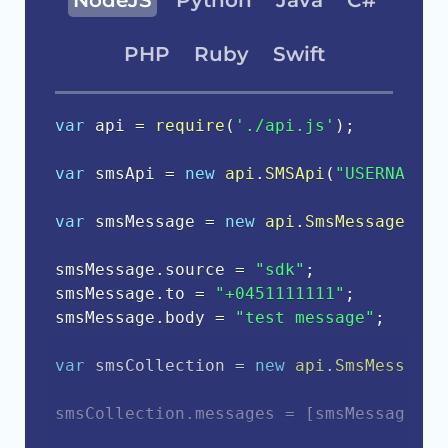
NodeJS
Python
Java
C#
PHP
Ruby
Swift
var
 api 
=
require
(
'./api.js'
)
;
var
 smsApi 
=
new
api
.
SMSApi
(
"USERNAME"
,
var
 smsMessage 
=
new
api
.
SmsMessage
(
)
;
smsMessage
.
source 
=
"sdk"
;
smsMessage
.
to 
=
"+0451111111"
;
smsMessage
.
body 
=
"test message"
;
var
 smsCollection 
=
new
api
.
SmsMessageC
smsCollection
.
messages 
=
[
smsMessage
]
;