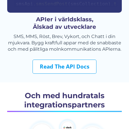
smsApi
.
smsSendPost
(
smsCollection
)
.
then
(
    console
.
log
(
response
.
body
)
;
}
)
.
catch
(
function
(
err
)
{
APIer i världsklass,
    console
.
error
(
err
.
body
)
;
Älskad av utvecklare
}
)
;
SMS, MMS, Röst, Brev, Vykort, och Chatt i din
mjukvara. Bygg kraftfull appar med de snabbaste
och med pålitliga molnkommunikations APIerna.
Read The API Docs
Och med hundratals
integrationspartners