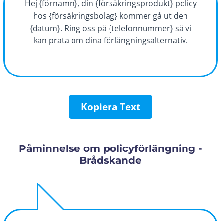
Hej {förnamn}, din {försäkringsprodukt} policy
hos {försäkringsbolag} kommer gå ut den
{datum}. Ring oss på {telefonnummer} så vi
kan prata om dina förlängningsalternativ.
Kopiera Text
Påminnelse om policyförlängning -
Brådskande