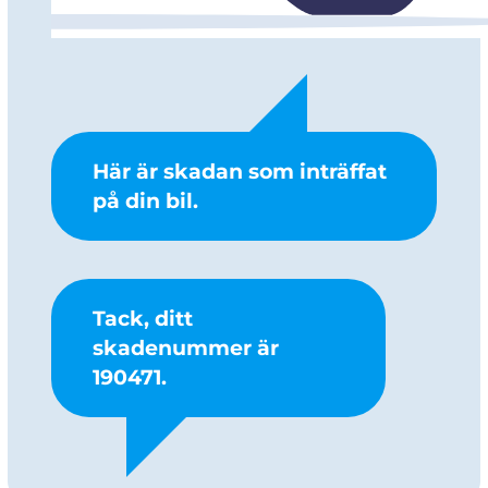
Här är skadan som inträffat
på din bil.
Tack, ditt
skadenummer är
190471.