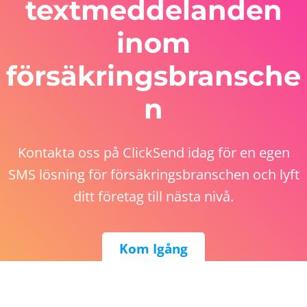
textmeddelanden
inom
försäkringsbransche
n
Kontakta oss på ClickSend idag för en egen
SMS lösning för försäkringsbranschen och lyft
ditt företag till nästa nivå.
Kom Igång