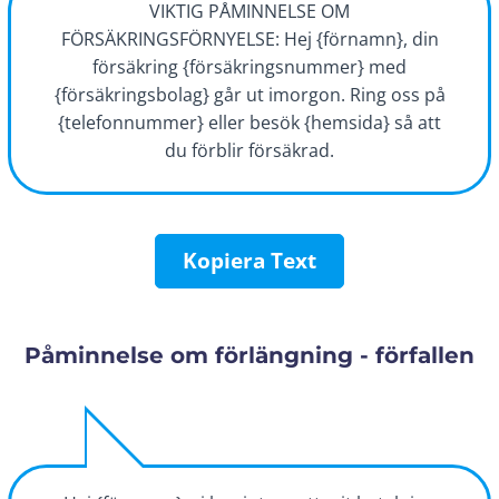
VIKTIG PÅMINNELSE OM
FÖRSÄKRINGSFÖRNYELSE: Hej {förnamn}, din
försäkring {försäkringsnummer} med
{försäkringsbolag} går ut imorgon. Ring oss på
{telefonnummer} eller besök {hemsida} så att
du förblir försäkrad.
Kopiera Text
Påminnelse om förlängning - förfallen