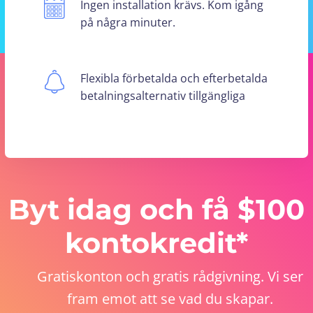
Ingen installation krävs. Kom igång
på några minuter.
Flexibla förbetalda och efterbetalda
betalningsalternativ tillgängliga
Byt idag och få $100
kontokredit*
Gratiskonton och gratis rådgivning. Vi ser
fram emot att se vad du skapar.