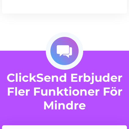
ClickSend Erbjuder
Fler Funktioner För
Mindre