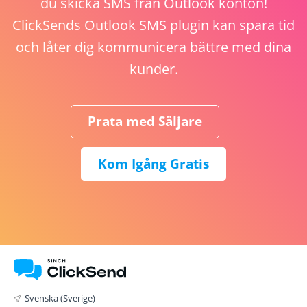
du skicka SMS från Outlook konton!
ClickSends Outlook SMS plugin kan spara tid
och låter dig kommunicera bättre med dina
kunder.
Prata med Säljare
Kom Igång Gratis
Svenska (Sverige)