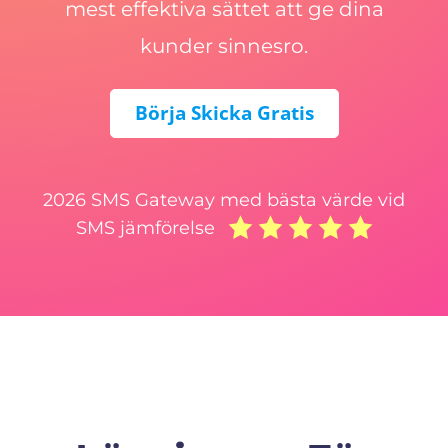
mest effektiva sättet att ge dina
kunder sinnesro.
Börja Skicka Gratis
2026 SMS Gateway med bästa värde vid
SMS jämförelse