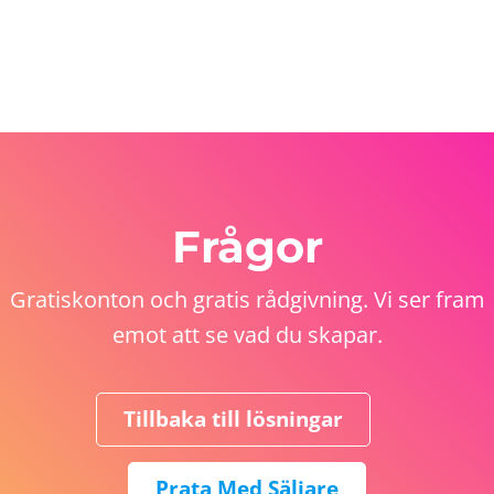
Frågor
Gratiskonton och gratis rådgivning. Vi ser fram
emot att se vad du skapar.
Tillbaka till lösningar
Prata Med Säljare