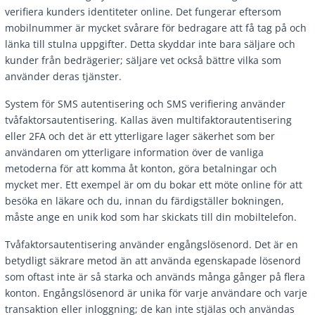
verifiera kunders identiteter online. Det fungerar eftersom
mobilnummer är mycket svårare för bedragare att få tag på och
länka till stulna uppgifter. Detta skyddar inte bara säljare och
kunder från bedrägerier; säljare vet också bättre vilka som
använder deras tjänster.
System för SMS autentisering och SMS verifiering använder
tvåfaktorsautentisering. Kallas även multifaktorautentisering
eller 2FA och det är ett ytterligare lager säkerhet som ber
användaren om ytterligare information över de vanliga
metoderna för att komma åt konton, göra betalningar och
mycket mer. Ett exempel är om du bokar ett möte online för att
besöka en läkare och du, innan du färdigställer bokningen,
måste ange en unik kod som har skickats till din mobiltelefon.
Tvåfaktorsautentisering använder engångslösenord. Det är en
betydligt säkrare metod än att använda egenskapade lösenord
som oftast inte är så starka och används många gånger på flera
konton. Engångslösenord är unika för varje användare och varje
transaktion eller inloggning; de kan inte stjälas och användas