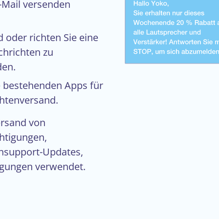
E-Mail versenden
 oder richten Sie eine
chrichten zu
den.
e bestehenden Apps für
chtenversand.
ersand von
htigungen,
ensupport-Updates,
igungen verwendet.