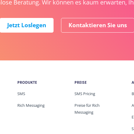
lose Beratung. Wir können es kaum erwarten, Ihr
Jetzt Loslegen
Kontaktieren Sie uns
PRODUKTE
PREISE
A
SMS
SMS Pricing
B
Rich Messaging
Preise für Rich
A
Messaging
E
S