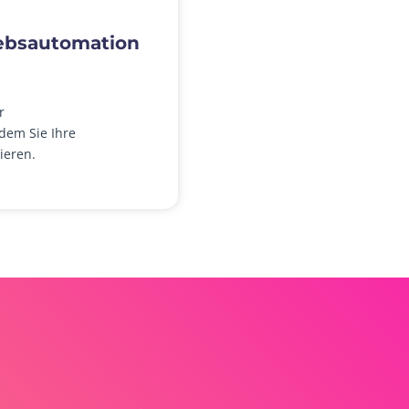
iebsautomation
r
dem Sie Ihre
ieren.