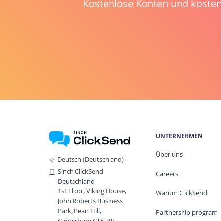
Kostenlose Konten und kosten
UNTERNEHMEN
Über uns
Deutsch (Deutschland)
Sinch ClickSend
Careers
Deutschland
1st Floor, Viking House,
Warum ClickSend
John Roberts Business
Park, Pean Hill,
Partnership program
Canterbury CT5 3BJ