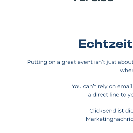
Echtzeit
Putting on a great event isn’t just abo
when
You can’t rely on email
a direct line to 
ClickSend ist d
Marketingnachric