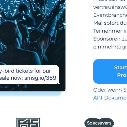
vertrauenswü
Eventbranche
Mal sofort d
Teilnehmer i
Sponsoren zuv
ein mehrtägi
Start
Pro
Oder wenn Si
API-Dokume