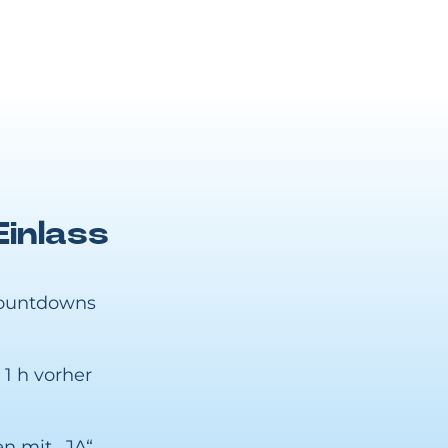
Einlass
-Countdowns
1 h vorher
n mit „JA“