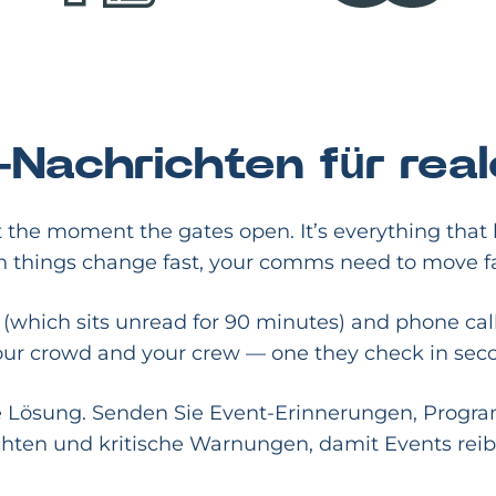
-Nachrichten für rea
ut the moment the gates open. It’s everything tha
 things change fast, your comms need to move fa
 (which sits unread for 90 minutes) and phone cal
your crowd and your crew — one they check in seco
ie Lösung. Senden Sie Event-Erinnerungen, Pro
hten und kritische Warnungen, damit Events reib