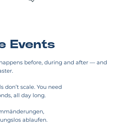
le Events
t happens before, during and after — and
ster.
ls don’t scale. You need
nds, all day long.
grammänderungen,
ungslos ablaufen.