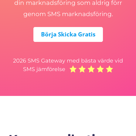
din marknadsföring som aldrig förr
genom SMS marknadsföring.
Börja Skicka Gratis
2026 SMS Gateway med bästa värde vid
SMS jämförelse