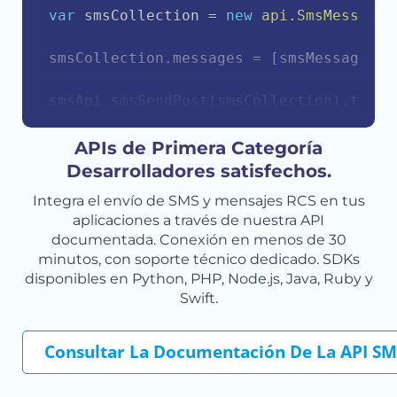
var
 smsCollection 
=
new
api
.
SmsMessageC
smsCollection
.
messages 
=
[
smsMessage
]
;
smsApi
.
smsSendPost
(
smsCollection
)
.
then
(
    console
.
log
(
response
.
body
)
;
}
)
.
catch
(
function
(
err
)
{
APIs de Primera Categoría
    console
.
error
(
err
.
body
)
;
Desarrolladores satisfechos.
}
)
;
Integra el envío de SMS y mensajes RCS en tus
aplicaciones a través de nuestra API
documentada. Conexión en menos de 30
minutos, con soporte técnico dedicado. SDKs
disponibles en Python, PHP, Node.js, Java, Ruby y
Swift.
Consultar La Documentación De La API SM