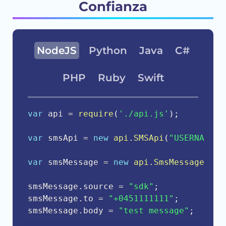
Confianza
NodeJS
Python
Java
C#
PHP
Ruby
Swift
var
 api 
=
require
(
'./api.js'
)
;
var
 smsApi 
=
new
api
.
SMSApi
(
"USERNAME"
,
var
 smsMessage 
=
new
api
.
SmsMessage
(
)
;
smsMessage
.
source 
=
"sdk"
;
smsMessage
.
to 
=
"+0451111111"
;
smsMessage
.
body 
=
"test message"
;