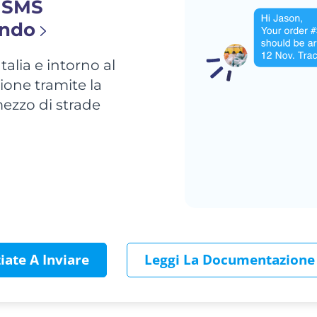
a SMS
ondo
talia e intorno al
one tramite la
ezzo di strade
ziate A Inviare
Leggi La Documentazione