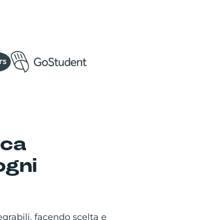
ica
ogni
rabili, facendo scelta e