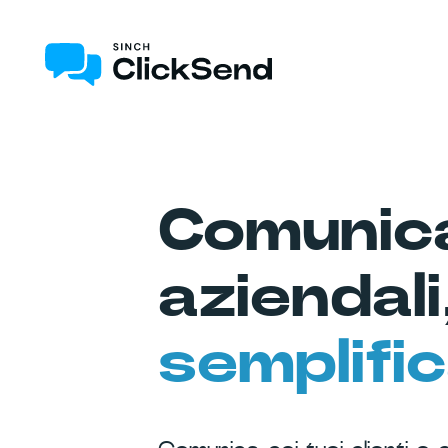
Comunica
aziendali
semplific