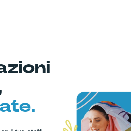
zioni
,
ate.