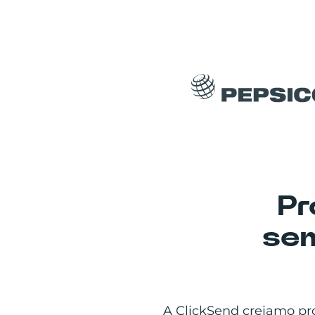
Pr
sem
A ClickSend creiamo pro