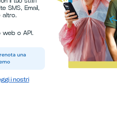
on il tuo staff
te SMS, Email,
 altro.
p web o API.
renota una
emo
eggi i nostri