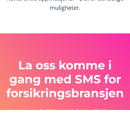
muligheter.
La oss komme i
gang med SMS for
forsikringsbransjen
Kontakt oss på Clicksend i dag og få dine egne
SMS-løsninger for forsikringsbransjen. Ta