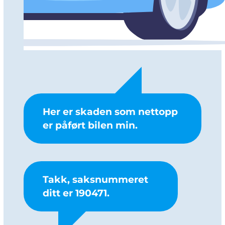
Her er skaden som nettopp
er påført bilen min.
Takk, saksnummeret
ditt er 190471.