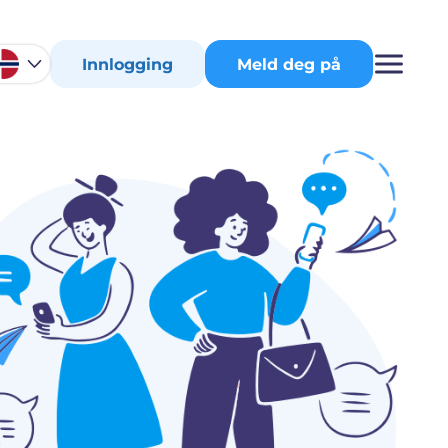
Innlogging
Meld deg på