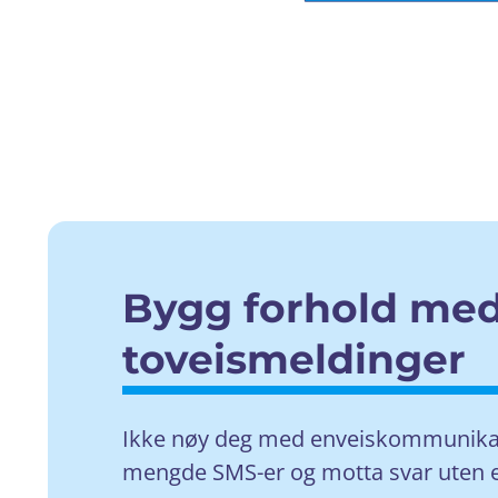
Bygg forhold me
toveismeldinger
Ikke nøy deg med enveiskommunikas
mengde SMS-er og motta svar uten e