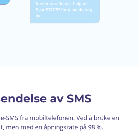
sendelse av SMS
e-SMS fra mobiltelefonen. Ved å bruke en
st, men med en åpningsrate på 98 %.