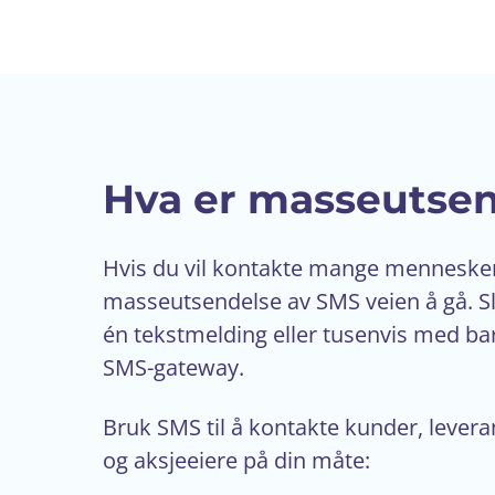
Hva er masseutsen
Hvis du vil kontakte mange mennesker 
masseutsendelse av SMS veien å gå. Sl
én tekstmelding eller tusenvis med bar
SMS-gateway.
Bruk SMS til å kontakte kunder, lever
og aksjeeiere på din måte: