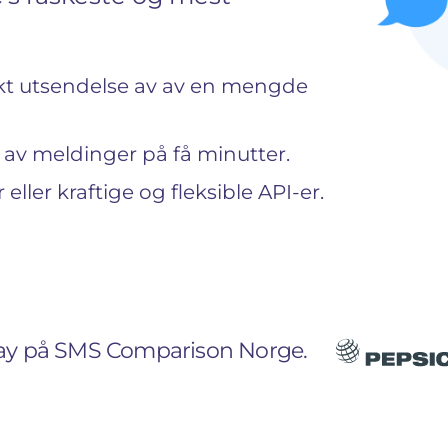
askt utsendelse av av en mengde
 av meldinger på få minutter.
ller kraftige og fleksible API-er.
way på SMS Comparison Norge.