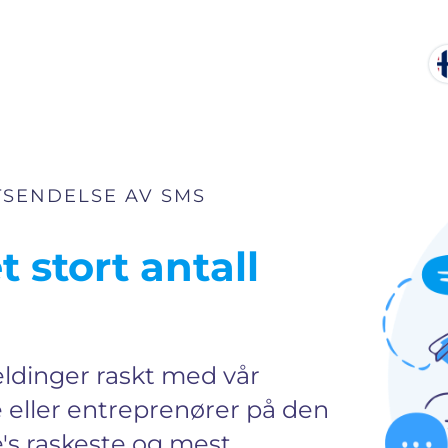
TSENDELSE AV SMS
t stort antall
ldinger raskt med vår
e eller entreprenører på den
s raskeste og mest