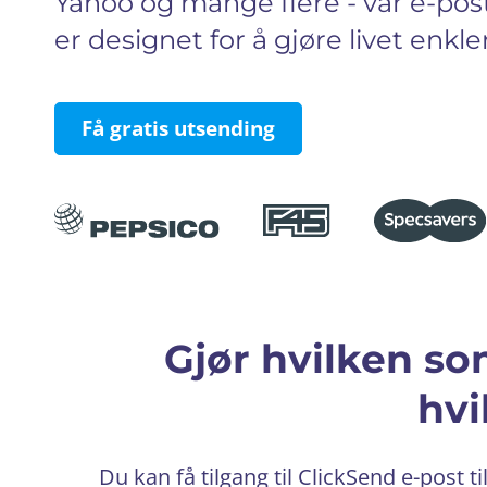
Yahoo og mange flere - vår e-pos
er designet for å gjøre livet enkle
Få gratis utsending
Gjør hvilken so
hvi
Du kan få tilgang til ClickSend e-post 