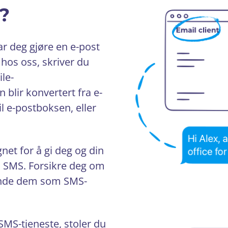
S?
ar deg gjøre en e-post
 hos oss, skriver du
le-
lir konvertert fra e-
il e-postboksen, eller
net for å gi deg og din
il SMS. Forsikre deg om
sende dem som SMS-
-SMS-tjeneste, stoler du