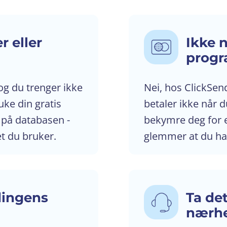
r eller
Ikke 
prog
og du trenger ikke
Nei, hos ClickSen
uke din gratis
betaler ikke når 
 på databasen -
bekymre deg for 
et du bruker.
glemmer at du har
dingens
Ta det
nærh