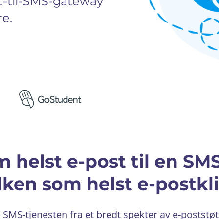
t-til-SMS-gateway
re.
m helst e-post til en SM
lken som helst e-postkl
til SMS-tjenesten fra et bredt spekter av e-posts