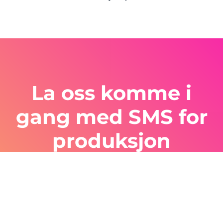
La oss komme i
gang med SMS for
produksjon
Det finnes ikke et bedre system for å
effektivisere drift og kommunikasjon enn SMS-
løsninger. Nyt vår gratis prøveperiode!