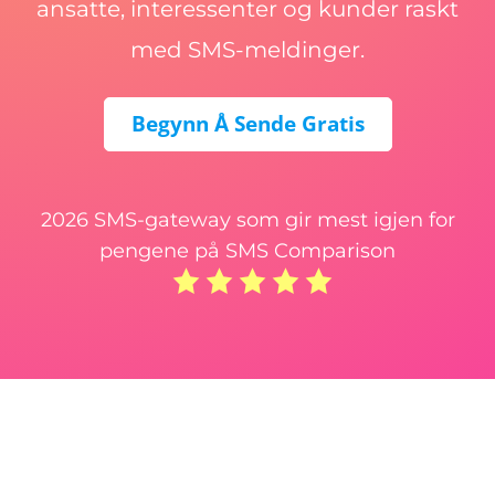
ansatte, interessenter og kunder raskt
med SMS-meldinger.
Begynn Å Sende Gratis
2026 SMS-gateway som gir mest igjen for
pengene på SMS Comparison