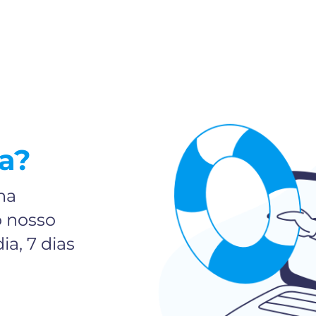
a?
ha
o nosso
ia, 7 dias