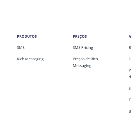
PRODUTOS
PREÇOS
A
SMS
SMS Pricing
B
Rich Messaging
Preços de Rich
D
Messaging
P
d
S
T
B