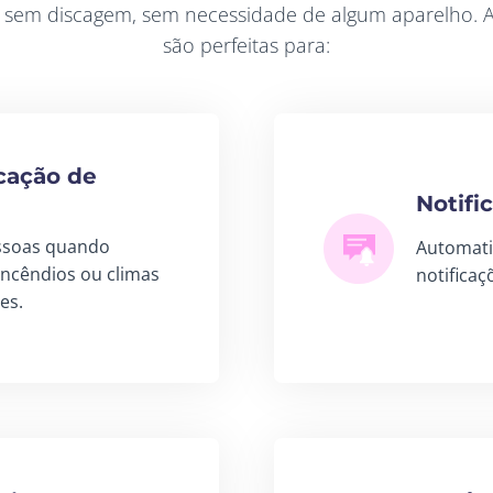
is, sem discagem, sem necessidade de algum aparelho.
são perfeitas para:
icação de
Notifi
essoas quando
Automatiz
ncêndios ou climas
notificaç
es.