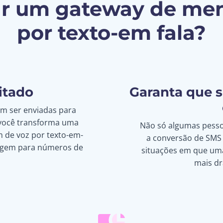
zar um gateway de m
por texto-em fala?
itado
Garanta que 
 ser enviadas para
 você transforma uma
Não só algumas pess
e voz por texto-em-
a conversão de SMS 
agem para números de
situações em que uma
mais dr