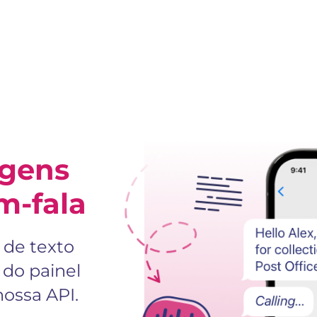
gens
m-fala
de texto
do painel
nossa API.