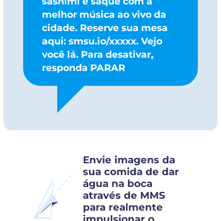
sashimi e saquê com a
melhor música ao vivo da
cidade. Reserve sua mesa
aqui: smsu.io/xxxxx. Vejo
você lá. Para desativar,
responda PARAR
Envie imagens da
sua comida de dar
água na boca
através de MMS
para realmente
impulsionar o