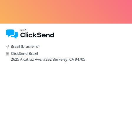
Brasil (brasileiro)
ClickSend Brazil
2625 Alcatraz Ave. #292 Berkeley, CA 94705
EMPRESA
Sobre
Careers
Por que escolher a ClickSend
Partnership program