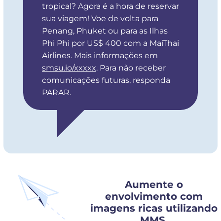
tropical? Agora é a hora de reservar
sua viagem! Voe de volta para
Penang, Phuket ou para as Ilhas
Phi Phi por US$ 400 com a MaiThai
Airlines. Mais informações em
smsu.io/xxxxx
. Para não receber
comunicações futuras, responda
PARAR.
Aumente o
envolvimento com
imagens ricas utilizando
MMS.