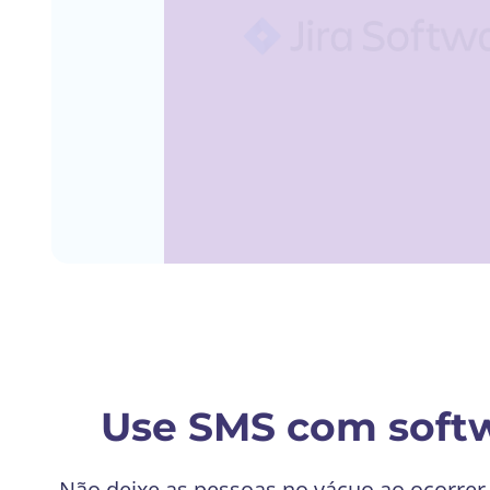
Use SMS com softw
Não deixe as pessoas no vácuo ao ocorrer 