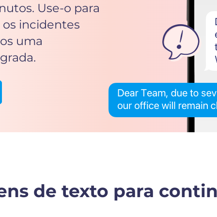
utos. Use-o para
 os incidentes
mos uma
grada.
s de texto para conti