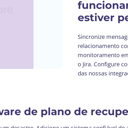
funciona
estiver 
Sincronize mensag
relacionamento com
monitoramento em
o Jira. Configure 
das nossas integra
are de plano de recupe
um desastre. Adicione um sistema confiável de a