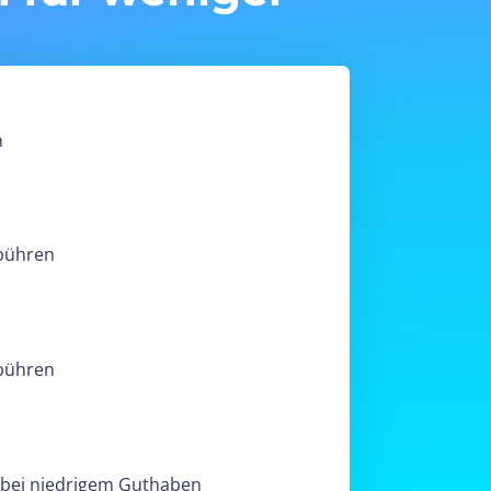
n
ebühren
ebühren
 bei niedrigem Guthaben