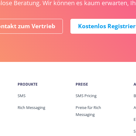
lose Beratung. Wir können es kaum erwarten, Ihr
ntakt zum Vertrieb
Kostenlos Registrie
PRODUKTE
PREISE
A
SMS
SMS Pricing
B
Rich Messaging
Preise für Rich
A
Messaging
E
S