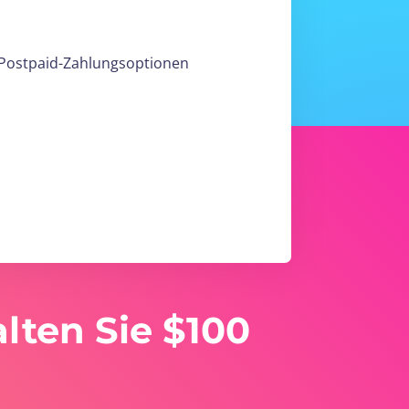
d Postpaid-Zahlungsoptionen
lten Sie $100