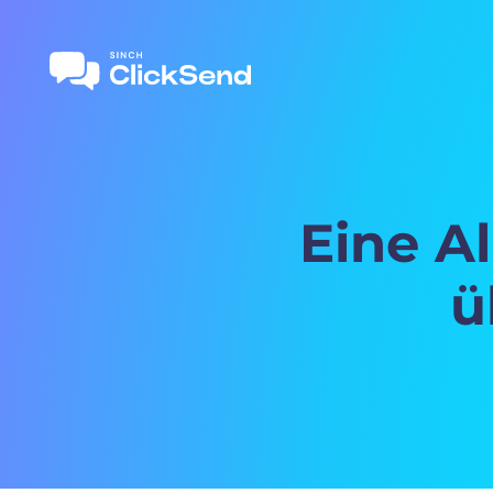
Eine A
ü