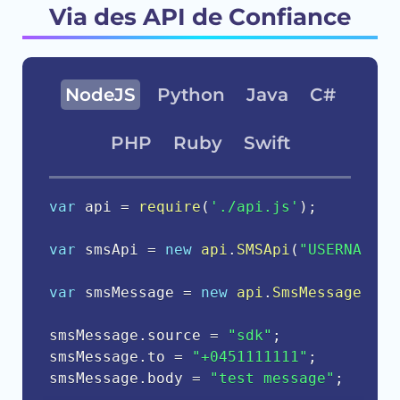
Via des API de Confiance
NodeJS
Python
Java
C#
PHP
Ruby
Swift
var
 api 
=
require
(
'./api.js'
)
;
var
 smsApi 
=
new
api
.
SMSApi
(
"USERNAME"
,
var
 smsMessage 
=
new
api
.
SmsMessage
(
)
;
smsMessage
.
source 
=
"sdk"
;
smsMessage
.
to 
=
"+0451111111"
;
smsMessage
.
body 
=
"test message"
;