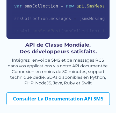
var
 smsCollection 
=
new
api
.
SmsMessageC
smsCollection
.
messages 
=
[
smsMessage
]
;
smsApi
.
smsSendPost
(
smsCollection
)
.
then
(
    console
.
log
(
response
.
body
)
;
}
)
.
catch
(
function
(
err
)
{
API de Classe Mondiale,
    console
.
error
(
err
.
body
)
;
Des développeurs satisfaits.
}
)
;
Intégrez l'envoi de SMS et de messages RCS
dans vos applications via notre API documentée.
Connexion en moins de 30 minutes, support
technique dédié. SDKs disponibles en Python,
PHP, NodeJS, Java, Ruby et Swift
Consulter La Documentation API SMS