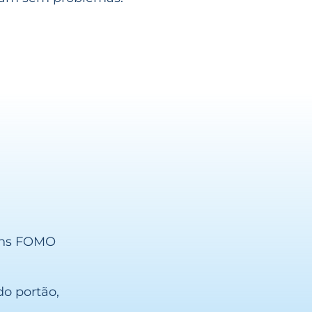
gens FOMO
o portão,