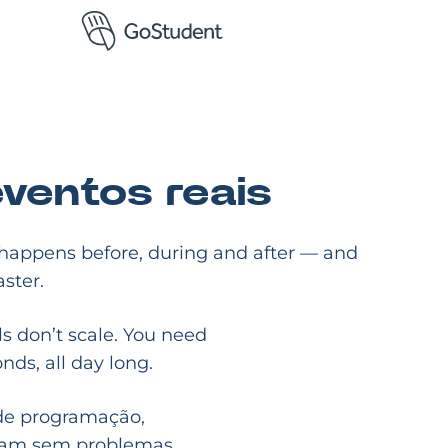
ventos reais
t happens before, during and after — and
ster.
ls don’t scale. You need
nds, all day long.
 de programação,
rram sem problemas.