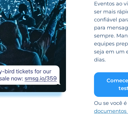
Eventos ao v
ser mais ráp
confiável par
para mensag
sempre. Mant
equipes prep
seja em um e
dias.
Comece
tes
Ou se você 
documentos 