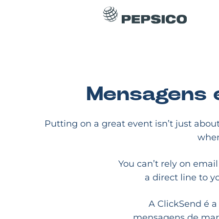
Mensagens e
Putting on a great event isn’t just abo
when
You can’t rely on email
a direct line to 
A ClickSend é a
mensagens de marke