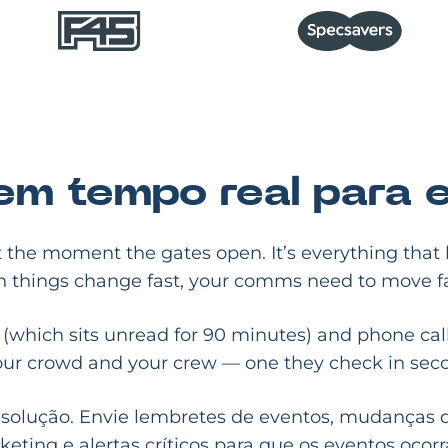
m tempo real para e
ut the moment the gates open. It’s everything tha
 things change fast, your comms need to move fa
 (which sits unread for 90 minutes) and phone cal
your crowd and your crew — one they check in seco
 solução. Envie lembretes de eventos, mudanças
ting e alertas críticos para que os eventos oco