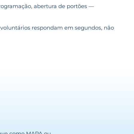
programação, abertura de portões —
e voluntários respondam em segundos, não
chave como MAPA ou