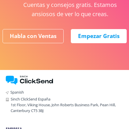
Cuentas y consejos gratis. Estamos
ansiosos de ver lo que creas.
Habla con Ventas
Empezar Gratis
Spanish
Sinch ClickSend España
1st Floor, Viking House, John Roberts Business Park, Pean Hill,
Canterbury CT5 3BJ
EMPRESA