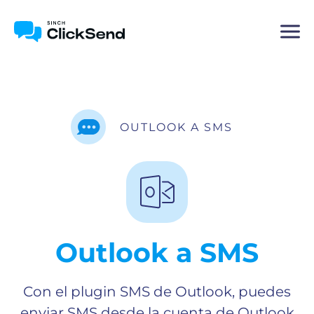
OUTLOOK A SMS
Outlook a SMS
Con el plugin SMS de Outlook, puedes
enviar SMS desde la cuenta de Outlook