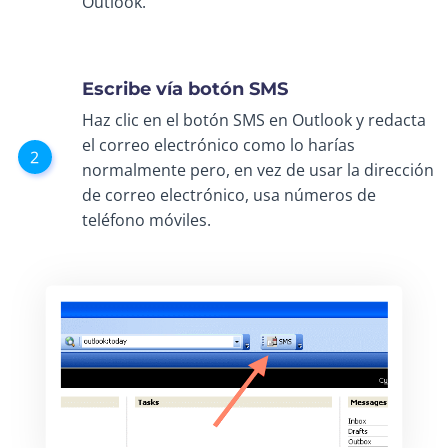
Outlook.
Escribe vía botón SMS
Haz clic en el botón SMS en Outlook y redacta
el correo electrónico como lo harías
normalmente pero, en vez de usar la dirección
de correo electrónico, usa números de
teléfono móviles.