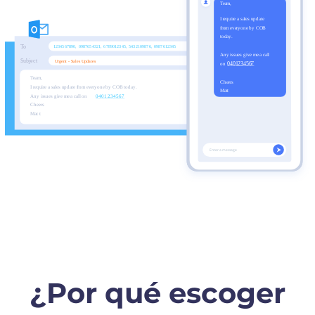
¿Por qué escoger