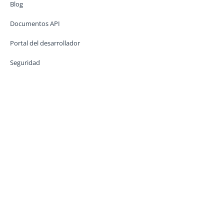
Blog
Documentos API
Portal del desarrollador
Seguridad
Trust Centre
Base de conocimientos
CONTÁCTANOS
Soporte
Estado del servicio
Legal / GDPR