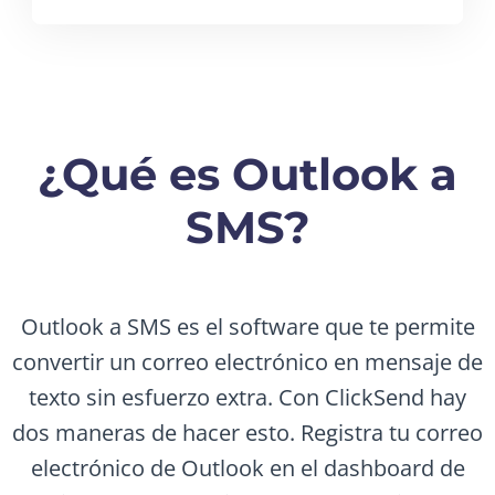
¿Qué es Outlook a
SMS?
Outlook a SMS es el software que te permite
convertir un correo electrónico en mensaje de
texto sin esfuerzo extra. Con ClickSend hay
dos maneras de hacer esto. Registra tu correo
electrónico de Outlook en el dashboard de