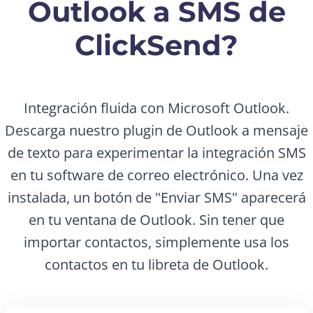
Outlook a SMS de
ClickSend?
Integración fluida con Microsoft Outlook.
Descarga nuestro plugin de Outlook a mensaje
de texto para experimentar la integración SMS
en tu software de correo electrónico. Una vez
instalada, un botón de "Enviar SMS" aparecerá
en tu ventana de Outlook. Sin tener que
importar contactos, simplemente usa los
contactos en tu libreta de Outlook.