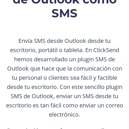
SMS
Envía SMS desde Outlook desde tu
escritorio, portátil o tableta. En ClickSend
hemos desarrollado un plugin SMS de
Outlook que hace que la comunicación con
tu personal o clientes sea fácil y factible
desde tu escritorio. Con este sencillo plugin
SMS de Outlook, enviar un SMS desde tu
escritorio es tan fácil como enviar un correo
electrónico.