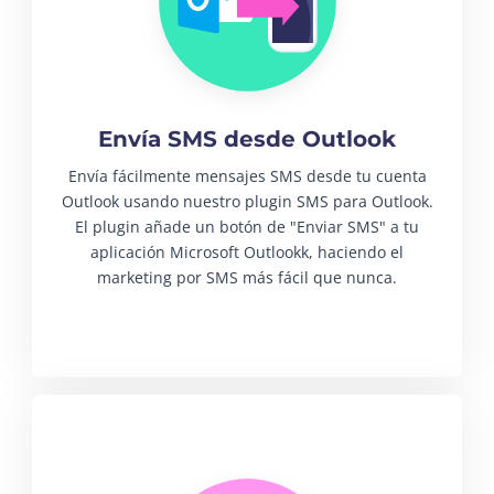
Envía SMS desde Outlook
Envía fácilmente mensajes SMS desde tu cuenta
Outlook usando nuestro plugin SMS para Outlook.
El plugin añade un botón de "Enviar SMS" a tu
aplicación Microsoft Outlookk, haciendo el
marketing por SMS más fácil que nunca.