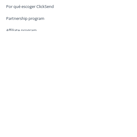
Por qué escoger ClickSend
Partnership program
Affiliate program
PRODUCTOS
SMS
Mensajes RCS
PRECIOS
SMS Pricing
Precio de mensajería enriquecida
API Y DOCUMENTOS