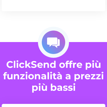
ClickSend offre più
funzionalità a prezzi
più bassi