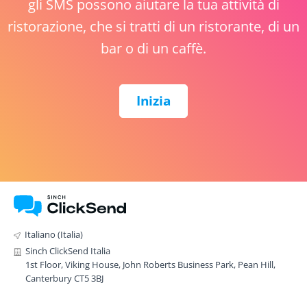
gli SMS possono aiutare la tua attività di
ristorazione, che si tratti di un ristorante, di un
bar o di un caffè.
Inizia
Italiano (Italia)
Sinch ClickSend Italia
1st Floor, Viking House, John Roberts Business Park, Pean Hill,
Canterbury CT5 3BJ