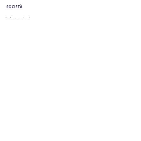
SOCIETÀ
Informazioni
Careers
Perché scegliere ClickSend
Partnership program
Affiliate program
PRODOTTI
SMS
Rich Messaging
PREZZI