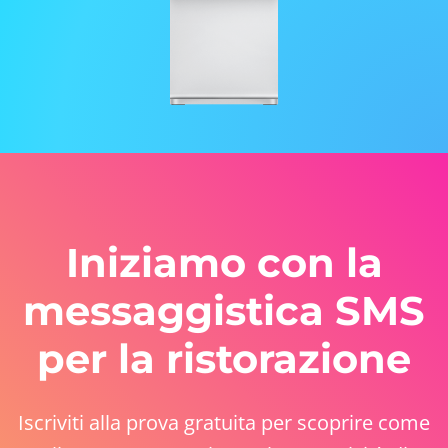
Iniziamo con la
messaggistica SMS
per la ristorazione
Iscriviti alla prova gratuita per scoprire come