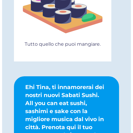
Tutto quello che puoi mangiare.
Ehi Tina, ti innamorerai dei
nostri nuovi Sabati Sushi.
All you can eat sushi,
sashimi e sake con la
migliore musica dal vivo in
città. Prenota qui il tuo