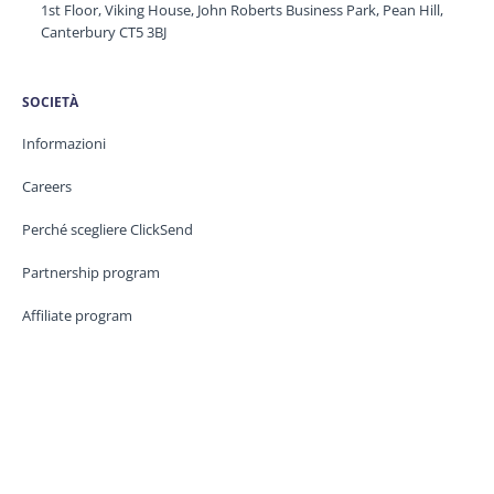
1st Floor, Viking House, John Roberts Business Park, Pean Hill,
Canterbury CT5 3BJ
SOCIETÀ
Informazioni
Careers
Perché scegliere ClickSend
Partnership program
Affiliate program
PRODOTTI
SMS
Rich Messaging