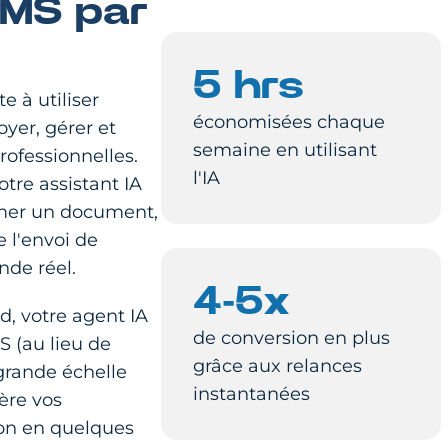
MS par
5 hrs
e à utiliser
économisées chaque
voyer, gérer et
semaine en utilisant
ofessionnelles.
l'IA
re assistant IA
umer un document,
 l'envoi de
de réel.
4-5x
, votre agent IA
de conversion en plus
 (au lieu de
grâce aux relances
grande échelle
instantanées
ère vos
ison en quelques