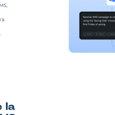
SMS,
'à
s
 la