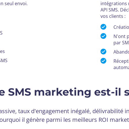
 seul envoi.
intégrations
API SMS. Dé
vos clients :
Créati
MS
N'ont 
par SM
res
Abando
 SMS
Récept
automa
e SMS marketing est-il si
ive, taux d'engagement inégalé, délivrabilité 
ourquoi il génère parmi les meilleurs ROI market