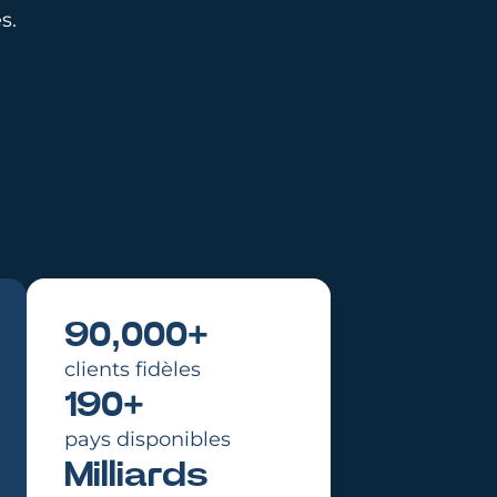
s.
90,000+
clients fidèles
ogiciel très facile à prendre en main et à
190+
utomatiser au niveau des workflows pour 
ntreprise. L’outil est intuitif, efficace et p
pays disponibles
éel gain de temps au quotidien.”
Milliards
Quentin