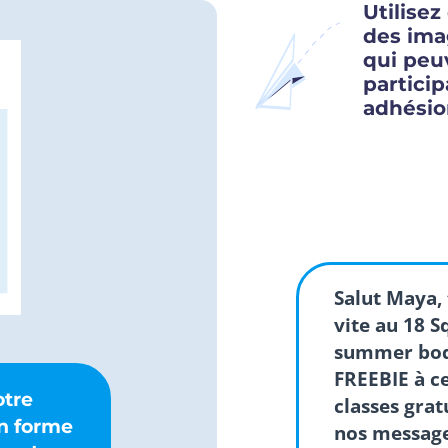
Utilise
des ima
qui peu
particip
adhésio
Salut Maya,
vite au 18 
summer bod
FREEBIE à c
otre
classes grat
n forme
nos message