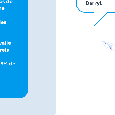
es de
Darryl.
me
les
valle
rels
25% de