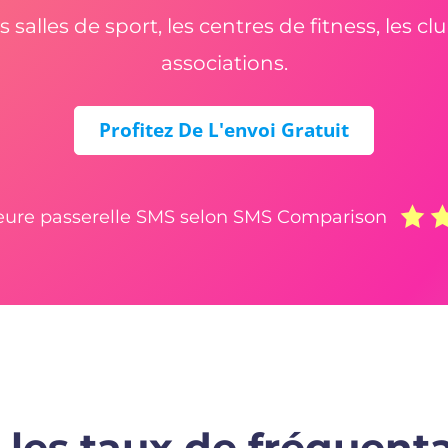
salles de sport, les centres de fitness, les clu
associations.
Profitez De L'envoi Gratuit
leure passerelle SMS selon SMS Comparison
les taux de fréquenta