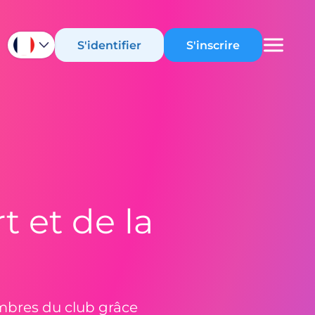
S'identifier
S'inscrire
t et de la
mbres du club grâce