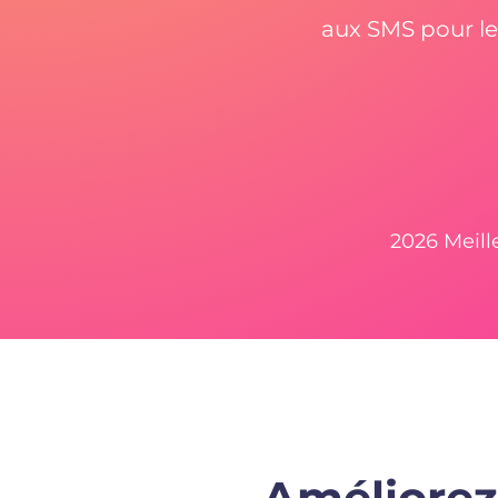
aux SMS pour les 
2026 Meil
Améliorez 