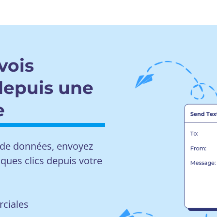
vois
 depuis une
e
se de données, envoyez
ques clics depuis votre
ciales