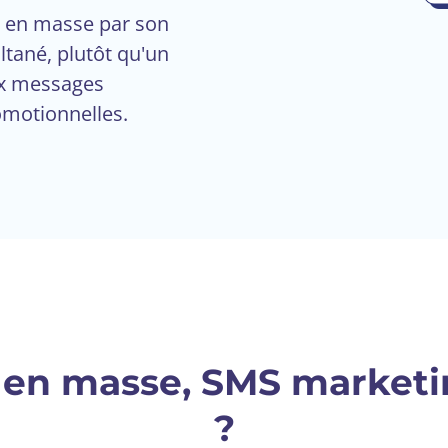
S en masse par son
tané, plutôt qu'un
aux messages
motionnelles.
 en masse, SMS marketin
?